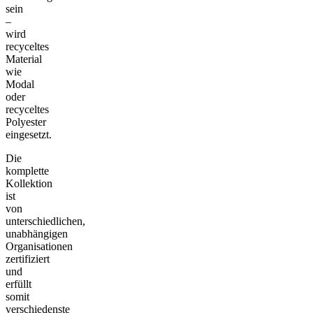
sein
–
wird
recyceltes
Material
wie
Modal
oder
recyceltes
Polyester
eingesetzt.
Die
komplette
Kollektion
ist
von
unterschiedlichen,
unabhängigen
Organisationen
zertifiziert
und
erfüllt
somit
verschiedenste